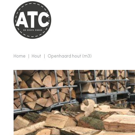
Home
|
Hout
|
Openhaard hout (m3)