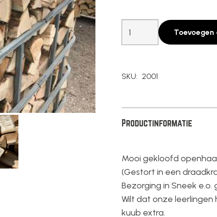
Openhaard
Toevoegen 
hout
(m3)
aantal
SKU:
2001
Productinformatie
Mooi gekloofd openhaard
(Gestort in een draadkr
Bezorging in Sneek e.o. g
Wilt dat onze leerlingen
kuub extra.