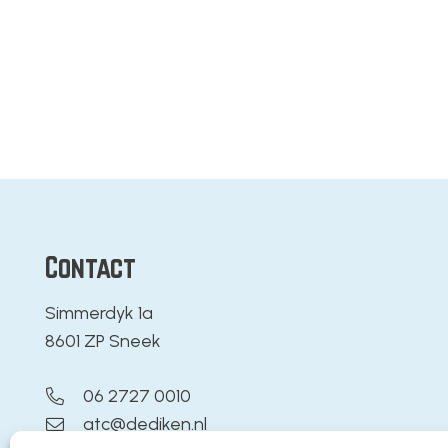
Contact
Simmerdyk 1a
8601 ZP Sneek
06 2727 0010
atc@dediken.nl