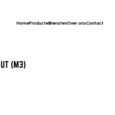
Home
Producten
Diensten
Over ons
Contact
UT (M3)