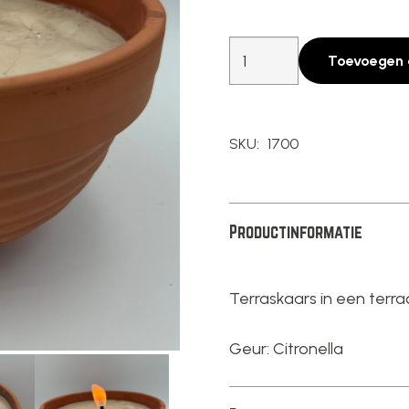
Terraskaars
Toevoegen 
Citroen
Groot
aantal
SKU:
1700
Productinformatie
Terraskaars in een terr
Geur: Citronella