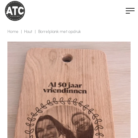
Home
|
Hout
|
Borrelplank met opdruk