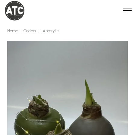
Home
|
Cadeau
|
Amaryllis